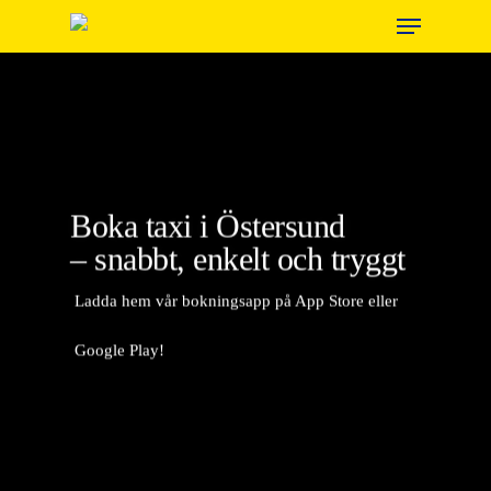
Menu
Skip
to
main
content
Boka taxi i Östersund
– snabbt, enkelt och tryggt
Ladda hem vår bokningsapp på App Store eller
Google Play!