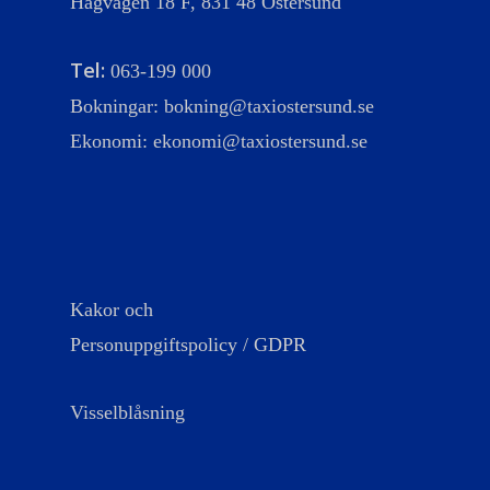
Hagvägen 18 F, 831 48 Östersund
Tel:
063-199 000
Bokningar:
bokning@taxiostersund.se
Ekonomi:
ekonomi@taxiostersund.se
Kakor och
Personuppgiftspolicy / GDPR
Visselblåsning