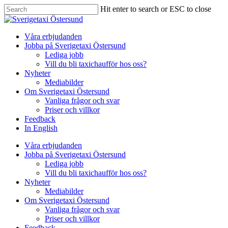
Skip
Hit enter to search or ESC to close
to
Close
main
Search
content
Menu
Våra erbjudanden
Jobba på Sverigetaxi Östersund
Lediga jobb
Vill du bli taxichaufför hos oss?
Nyheter
Mediabilder
Om Sverigetaxi Östersund
Vanliga frågor och svar
Priser och villkor
Feedback
In English
Våra erbjudanden
Jobba på Sverigetaxi Östersund
Lediga jobb
Vill du bli taxichaufför hos oss?
Nyheter
Mediabilder
Om Sverigetaxi Östersund
Vanliga frågor och svar
Priser och villkor
Feedback